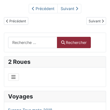
Précédent
Suivant
Article précédent : Europa Moto Tour 2018: 4- Sardaigne
Article suiva
Précédent
Suivant
Rechercher
Rechercher
2 Roues
Voyages
Europa Tour moto 2018