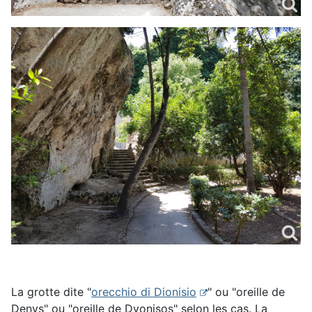
La grotte dite "
orecchio di Dionisio
" ou "oreille de
Denys" ou "oreille de Dyonisos" selon les cas. La