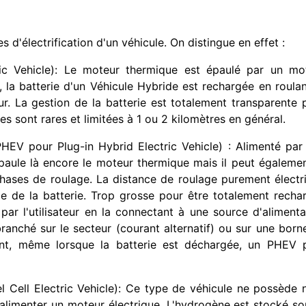
s d'électrification d'un véhicule. On distingue en effet :
ic Vehicle): Le moteur thermique est épaulé par un mo
e, la batterie d'un Véhicule Hybride est rechargée en roulan
eur. La gestion de la batterie est totalement transparente 
es sont rares et limitées à 1 ou 2 kilomètres en général.
EV pour Plug-in Hybrid Electric Vehicle) : Alimenté par
 épaule là encore le moteur thermique mais il peut égalemen
ses de roulage. La distance de roulage purement électr
le de la batterie. Trop grosse pour être totalement recha
 par l'utilisateur en la connectant à une source d'alimenta
branché sur le secteur (courant alternatif) ou sur une born
dant, même lorsque la batterie est déchargée, un PHEV 
 Cell Electric Vehicle)
:
Ce type de véhicule ne possède n
 alimenter un moteur électrique.
L'hydrogène est stocké sou