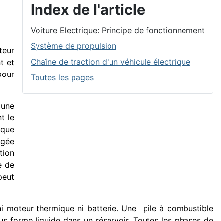
Index de l'article
Voiture Electrique: Principe de fonctionnement
Système de propulsion
teur
Chaîne de traction d'un véhicule électrique
t et
pour
Toutes les pages
 une
t le
ique
rgée
tion
e de
peut
i moteur thermique ni batterie.
Une pile à combustible
s forme liquide dans un réservoir. Toutes les phases de