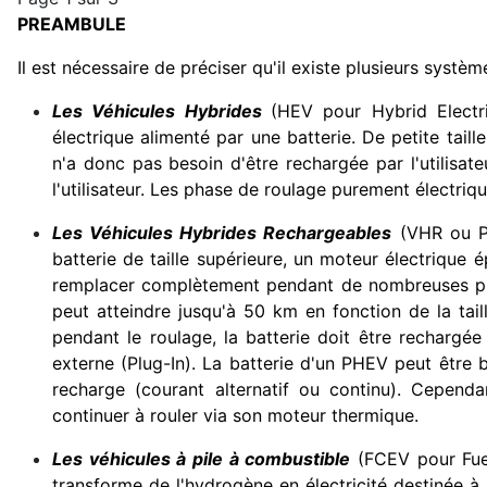
PREAMBULE
Il est nécessaire de préciser qu'il existe plusieurs système
Les Véhicules Hybrides
(HEV pour Hybrid Electr
électrique alimenté par une batterie. De petite taill
n'a donc pas besoin d'être rechargée par l'utilisat
l'utilisateur. Les phase de roulage purement électriqu
Les Véhicules Hybrides Rechargeables
(VHR ou PH
batterie de taille supérieure, un moteur électrique
remplacer complètement pendant de nombreuses pha
peut atteindre jusqu'à 50 km en fonction de la tail
pendant le roulage, la batterie doit être rechargée
externe (Plug-In). La batterie d'un PHEV peut être 
recharge (courant alternatif ou continu). Cepen
continuer à rouler via son moteur thermique.
Les véhicules à pile à combustible
(FCEV pour Fuel
transforme de l'hydrogène en électricité destinée à